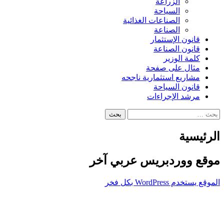
الزراعة
السياحة
الصناعات الغذائية
الصناعة
قانون الإستثمار
قانون الصناعة
كلمة الوزير
مثال على صفحة
مشاريع استثمارية ناجحه
قانون السياحة
مرشد الإجراءات
البحث
عن:
الرئيسية
موقع ووردبريس عربي آخر
الموقع يستخدم WordPress بكل فخر