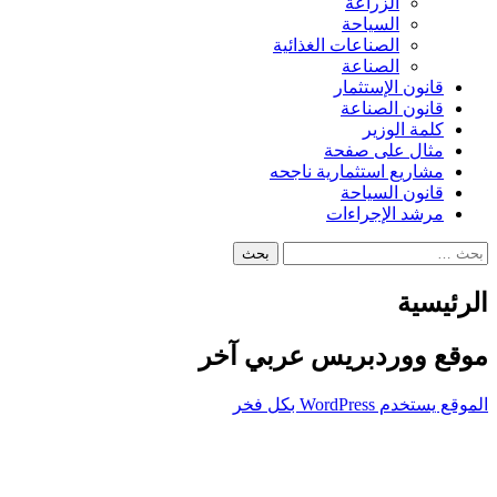
الزراعة
السياحة
الصناعات الغذائية
الصناعة
قانون الإستثمار
قانون الصناعة
كلمة الوزير
مثال على صفحة
مشاريع استثمارية ناجحه
قانون السياحة
مرشد الإجراءات
البحث
عن:
الرئيسية
موقع ووردبريس عربي آخر
الموقع يستخدم WordPress بكل فخر